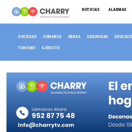
NOTICIAS
ALARMAS
SOCIEDAD
COMARCA
OBRAS
SEGURIDAD
EDUCACI
TURISMO
EJÉRCITO