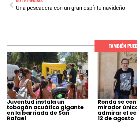
NO TE PIERDAS
Una pescadera con un gran espíritu navideño
TAMBIÉN PUE
Juventud instala un
Ronda se conv
tobogán acuático gigante
mirador únic
en la barriada de San
admirar el ecl
Rafael
12 de agosto