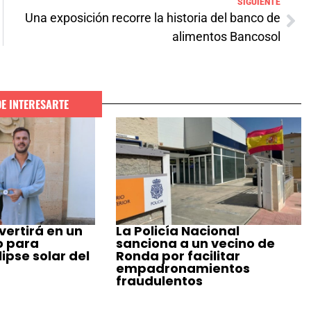
SIGUIENTE
Una exposición recorre la historia del banco de
alimentos Bancosol
DE INTERESARTE
ertirá en un
La Policía Nacional
o para
sanciona a un vecino de
ipse solar del
Ronda por facilitar
empadronamientos
fraudulentos