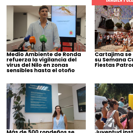
Medio Ambiente de Ronda
Cartajima se
refuerza la vigilancia del
su Semana Cul
virus del Nilo en zonas
Fiestas Patro
sensibles hasta el otoño
Más de 500 rondeños se
Juventud inst