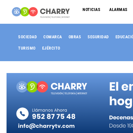
NOTICIAS
ALARMAS
SOCIEDAD
COMARCA
OBRAS
SEGURIDAD
EDUCACI
TURISMO
EJÉRCITO