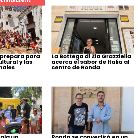
 prepara para
La Bottega di Zia Grazziella
tural y las
acerca el sabor de Italia al
nales
centro de Ronda
ala un
Ronda se convertirá en un