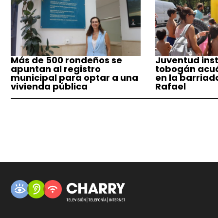
Más de 500 rondeños se
Juventud inst
apuntan al registro
tobogán acuá
municipal para optar a una
en la barriad
vivienda pública
Rafael