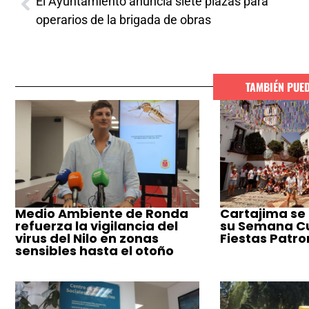
El Ayuntamiento anuncia siete plazas para
operarios de la brigada de obras
TAMBIÉN PUE
Medio Ambiente de Ronda
Cartajima se
refuerza la vigilancia del
su Semana Cul
virus del Nilo en zonas
Fiestas Patro
sensibles hasta el otoño