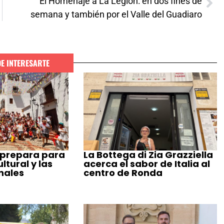
El Homenaje a La Legión: en dos fines de
semana y también por el Valle del Guadiaro
DE INTERESARTE
 prepara para
La Bottega di Zia Grazziella
tural y las
acerca el sabor de Italia al
nales
centro de Ronda