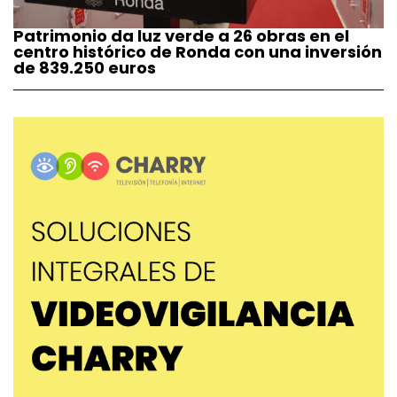
Patrimonio da luz verde a 26 obras en el
centro histórico de Ronda con una inversión
de 839.250 euros