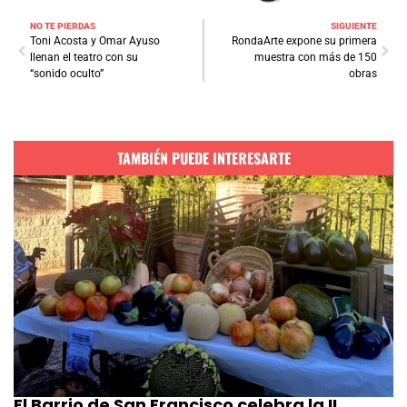
NO TE PIERDAS
SIGUIENTE
Toni Acosta y Omar Ayuso
RondaArte expone su primera
llenan el teatro con su
muestra con más de 150
“sonido oculto”
obras
TAMBIÉN PUEDE INTERESARTE
El Barrio de San Francisco celebra la II