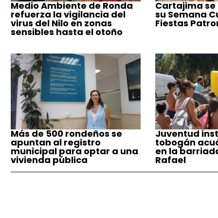
Medio Ambiente de Ronda
Cartajima se
refuerza la vigilancia del
su Semana Cul
virus del Nilo en zonas
Fiestas Patro
sensibles hasta el otoño
Más de 500 rondeños se
Juventud inst
apuntan al registro
tobogán acuá
municipal para optar a una
en la barriad
vivienda pública
Rafael