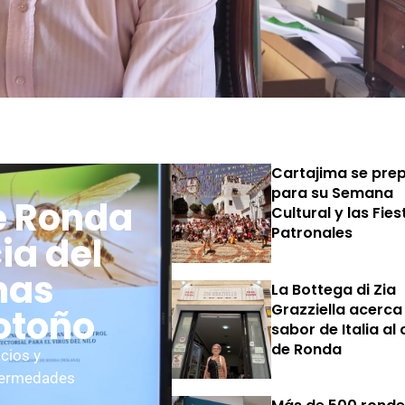
Cartajima se pre
para su Semana
e Ronda
Cultural y las Fies
Patronales
ia del
onas
La Bottega di Zia
Grazziella acerca 
 otoño
sabor de Italia al
de Ronda
cios y
nfermedades