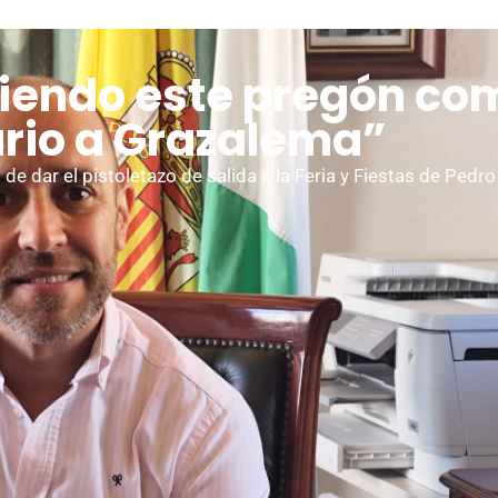
tiendo este pregón co
ario a Grazalema”
de dar el pistoletazo de salida a la Feria y Fiestas de Pedro