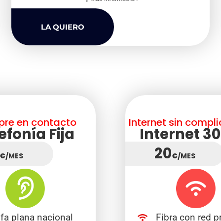
LA QUIERO
pre en contacto
Internet sin compl
efonía Fija
Internet 3
20
€
/MES
€
/MES
ifa plana nacional
Fibra con red p