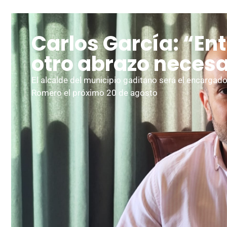
Carlos García: “En
otro abrazo neces
El alcalde del municipio gaditano será el encargado 
Romero el próximo 20 de agosto