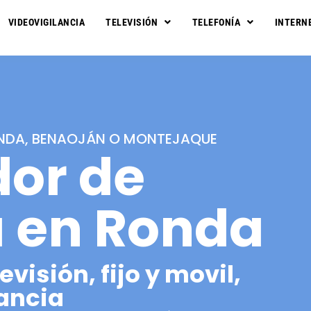
VIDEOVIGILANCIA
TELEVISIÓN
TELEFONÍA
INTERN
ONDA, BENAOJÁN O MONTEJAQUE
dor de
a en Ronda
evisión, fijo y movil,
ancia