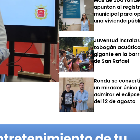
Más de 500 ronde
apuntan al regist
municipal para op
una vivienda públ
Juventud instala 
tobogán acuátic
gigante en la bar
de San Rafael
Ronda se converti
un mirador único
admirar el eclipse
del 12 de agosto