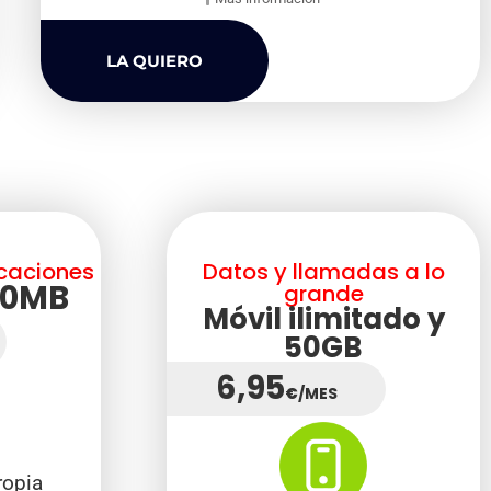
LA QUIERO
icaciones
Datos y llamadas a lo
00MB
grande
Móvil ilimitado y
50GB
6,95
€
/MES
ropia