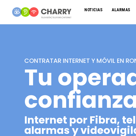
NOTICIAS
ALARMAS
CONTRATAR INTERNET Y MÓVIL EN R
Tu opera
confianz
Internet por Fibra, tel
alarmas y videovigil