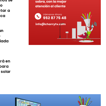
ños se
ro
tar a
ica
un
o
riada
rá en
 para
 solar